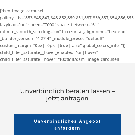
[dsm_image_carousel
gallery_ids=“853,845,847,848,852,850,851,837,839,857,854,856,855
lazyload=“on“ speed=“7000″ space_between=“61″
infinite_smooth_scrolling=“on“ horizontal_alignment=“flex-end“
_builder_version=“4.27.4″ _module_preset=“default“
custom_margin=“0px||0px||true|false“ global_colors_info=“{}“
child_filter_saturate__hover_enabled=“on|hover“
child_filter_saturate__hover=“100%“][/dsm_image_carousel]
Unverbindlich beraten lassen –
jetzt anfragen
Unverbindliches Angebot
anfordern