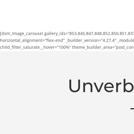
[dsm_image_carousel gallery_ids=“853,845,847,848,852,850,851,83
horizontal_alignment=“flex-end“ _builder_version=“4.27.4″ _modul
child_filter_saturate__hover=“100%“ theme_builder_area=“post_co
Unverb