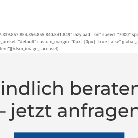
7,839,857,854,856,855,840,841,849″ lazyload=“on“ speed=“7000″ sp
e_preset=“default“ custom_margin=“0px||0px||true|false“ global_co
ntent“][/dsm_image_carousel]
indlich beraten
– jetzt anfrage