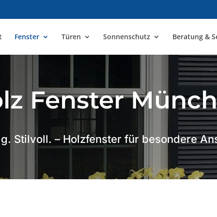
t
Fenster
Türen
Sonnenschutz
Beratung & S
lz Fenster Münc
ig. Stilvoll. – Holzfenster für besondere 