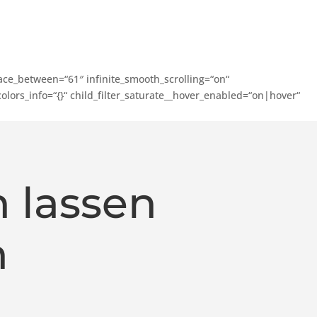
ace_between=“61″ infinite_smooth_scrolling=“on“
lors_info=“{}“ child_filter_saturate__hover_enabled=“on|hover“
 lassen
n