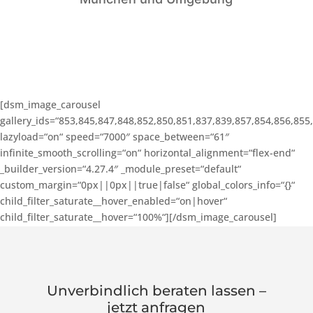
[dsm_image_carousel
gallery_ids=“853,845,847,848,852,850,851,837,839,857,854,856,855
lazyload=“on“ speed=“7000″ space_between=“61″
infinite_smooth_scrolling=“on“ horizontal_alignment=“flex-end“
_builder_version=“4.27.4″ _module_preset=“default“
custom_margin=“0px||0px||true|false“ global_colors_info=“{}“
child_filter_saturate__hover_enabled=“on|hover“
child_filter_saturate__hover=“100%“][/dsm_image_carousel]
Unverbindlich beraten lassen –
jetzt anfragen