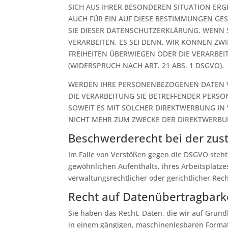
SICH AUS IHRER BESONDEREN SITUATION ER
AUCH FÜR EIN AUF DIESE BESTIMMUNGEN GES
SIE DIESER DATENSCHUTZERKLÄRUNG. WENN
VERARBEITEN, ES SEI DENN, WIR KÖNNEN ZW
FREIHEITEN ÜBERWIEGEN ODER DIE VERARB
(WIDERSPRUCH NACH ART. 21 ABS. 1 DSGVO).
WERDEN IHRE PERSONENBEZOGENEN DATEN VE
DIE VERARBEITUNG SIE BETREFFENDER PERS
SOWEIT ES MIT SOLCHER DIREKTWERBUNG I
NICHT MEHR ZUM ZWECKE DER DIREKTWERBUN
Beschwerde­recht bei der zus
Im Falle von Verstößen gegen die DSGVO steht
gewöhnlichen Aufenthalts, ihres Arbeitsplat
verwaltungsrechtlicher oder gerichtlicher Rec
Recht auf Daten­übertrag­bark
Sie haben das Recht, Daten, die wir auf Grundl
in einem gängigen, maschinenlesbaren Format