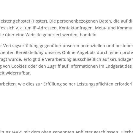
leister gehostet (Hoster). Die personenbezogenen Daten, die auf d
n es sich v. a. um IP-Adressen, Kontaktanfragen, Meta- und Kommu
ie über eine Website generiert werden, handeln.
er Vertragserfüllung gegenüber unseren potenziellen und bestehen
izienten Bereitstellung unseres Online-Angebots durch einen profess
gt wurde, erfolgt die Verarbeitung ausschließlich auf Grundlage v
g von Cookies oder den Zugriff auf Informationen im Endgerät des N
eit widerrufbar.
rbeiten, wie dies zur Erfüllung seiner Leistungspflichten erforde
itung (AVV) mit dem oben genannten Anbieter geschlossen. Hierbe