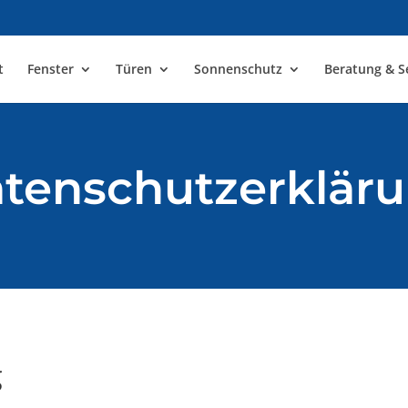
t
Fenster
Türen
Sonnenschutz
Beratung & S
tenschutzerklär
g