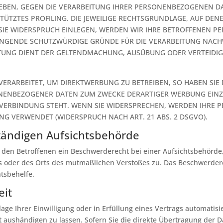
GEBEN, GEGEN DIE VERARBEITUNG IHRER PERSONENBEZOGENEN DA
TÜTZTES PROFILING. DIE JEWEILIGE RECHTSGRUNDLAGE, AUF DE
 SIE WIDERSPRUCH EINLEGEN, WERDEN WIR IHRE BETROFFENEN 
INGENDE SCHUTZWÜRDIGE GRÜNDE FÜR DIE VERARBEITUNG NACHW
EITUNG DIENT DER GELTENDMACHUNG, AUSÜBUNG ODER VERTEID
RARBEITET, UM DIREKTWERBUNG ZU BETREIBEN, SO HABEN SIE 
ONENBEZOGENER DATEN ZUM ZWECKE DERARTIGER WERBUNG EINZUL
N VERBINDUNG STEHT. WENN SIE WIDERSPRECHEN, WERDEN IHRE
G VERWENDET (WIDERSPRUCH NACH ART. 21 ABS. 2 DSGVO).
tändigen Aufsichts­behörde
 den Betroffenen ein Beschwerderecht bei einer Aufsichtsbehörde,
zes oder des Orts des mutmaßlichen Verstoßes zu. Das Beschwerde
htsbehelfe.
eit
age Ihrer Einwilligung oder in Erfüllung eines Vertrags automatisie
 aushändigen zu lassen. Sofern Sie die direkte Übertragung der 