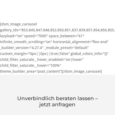
[dsm_image_carousel
gallery_ids=“853,845,847,848,852,850,851,837,839,857,854,856,855
lazyload=“on“ speed=“7000″ space_between=“61″
infinite_smooth_scrolling=“on“ horizontal_alignment=“flex-end“
_builder_version=“4.27.4″ _module_preset=“default“
custom_margin=“0px||0px||true|false“ global_colors_info=“{}“
child_filter_saturate__hover_enabled=“on|hover“
child_filter_saturate__hover=“100%“
theme_builder_area=“post_content“][/dsm_image_carousel]
Unverbindlich beraten lassen –
jetzt anfragen