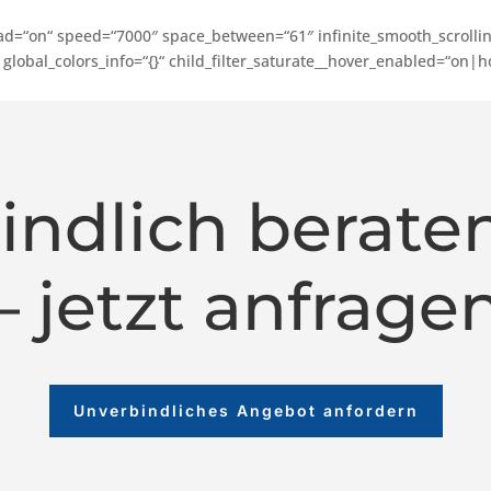
ad=“on“ speed=“7000″ space_between=“61″ infinite_smooth_scrolling
obal_colors_info=“{}“ child_filter_saturate__hover_enabled=“on|ho
indlich beraten
– jetzt anfrage
Unverbindliches Angebot anfordern