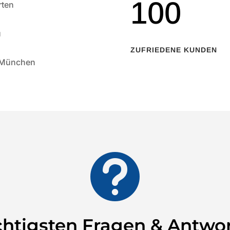
100
rten
u
ZUFRIEDENE KUNDEN
s München

htigsten Fragen & Antwo