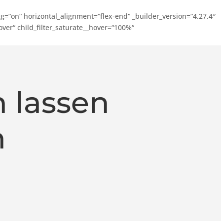
=“on“ horizontal_alignment=“flex-end“ _builder_version=“4.27.4″
ver“ child_filter_saturate__hover=“100%“
 lassen
n