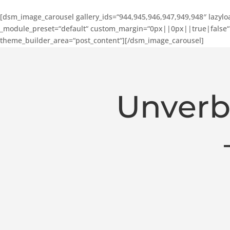
[dsm_image_carousel gallery_ids=“944,945,946,947,949,948″ lazylo
_module_preset=“default“ custom_margin=“0px||0px||true|false“ gl
theme_builder_area=“post_content“][/dsm_image_carousel]
Unverb