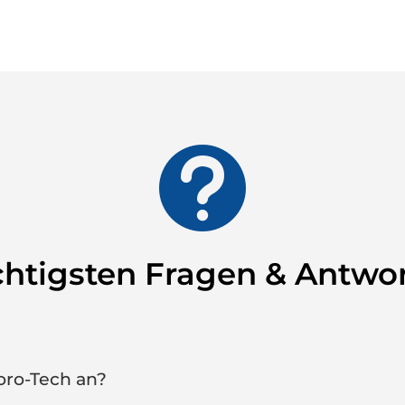

htigsten Fragen & Antwo
oro-Tech an?