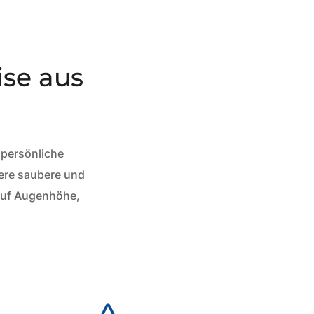
ise aus
 persönliche
sere saubere und
 auf Augenhöhe,