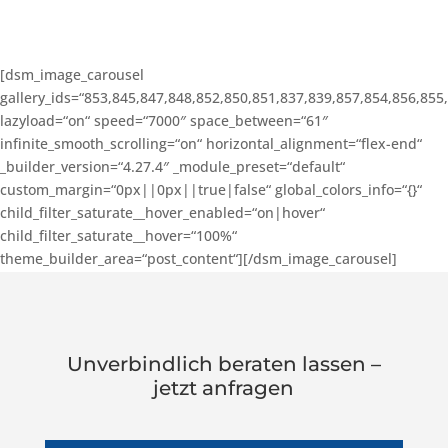
[dsm_image_carousel
gallery_ids=“853,845,847,848,852,850,851,837,839,857,854,856,855
lazyload=“on“ speed=“7000″ space_between=“61″
infinite_smooth_scrolling=“on“ horizontal_alignment=“flex-end“
_builder_version=“4.27.4″ _module_preset=“default“
custom_margin=“0px||0px||true|false“ global_colors_info=“{}“
child_filter_saturate__hover_enabled=“on|hover“
child_filter_saturate__hover=“100%“
theme_builder_area=“post_content“][/dsm_image_carousel]
Unverbindlich beraten lassen –
jetzt anfragen